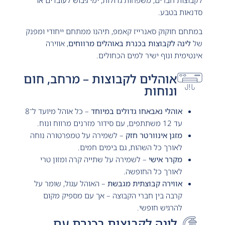
סדנאות בטבע.
במתחם חוקוק סאנרייז קאמפ, תיהנו ממתחם ייחודי ומפנק
של
לינה לקבוצות בכנרת באוהלים מרווחים
, אווירה
אינטימית ונוף ישיר למים הכחולים.
אוהלים לקבוצות – מרחב, חום
ונוחות
אוהלי נאבאחו גדולים במיוחד
– כל אוהל מיועד ל־8
עד 12 משתתפים, עם סידור מזרנים מרווח ונוח.
מזגן אינוורטר חזק
– לשמירה על טמפרטורה נוחה
לאורך כל השהות, גם בימים חמים.
מקרר אישי
– לשמירה על שתייה קרה ומזון טרי
לאורך כל החופשה.
אווירה קבוצתית מגבשת
– האוהל עגול, שומר על
קרבה בין חברי הקבוצה – אך עם מספיק מקום
להרגיש חופשי.
לינה לקבוצות בכנרת עם