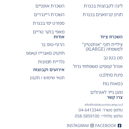
לינה לקבוצות בכנרת
השכרת אופניים
חניון קרוואנים בכנרת
השכרת ריינג'רים
ספורט ימי בכנרת
מאפי בוקר טריים
השכרת ציוד
אודות
ציליית חוף "אותנטיק"
הרוף-טופ בר
למשפחה (XLARGE)
חוקוק סאנרייז קאמפ
סט בטן גב
גלריית תמונות
אוהל קמפינג משפחתי גדול
אירועים וקבוצות
פינת סתלבט
תנאי שימוש / תקנון
כסאות נוח
מזגן נייד לאוהלים
צרו קשר
info@hukoksunrisecamp.co.il
טלפון משרד: 04-6413344
טלפון סלולרי: 058-5859100
INSTAGRAM
FACEBOOK