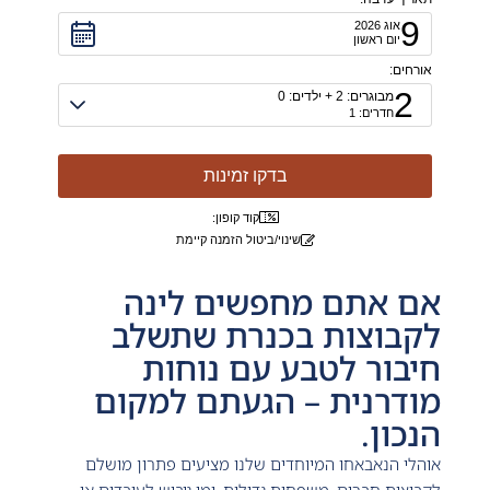
9
אוג
2026
יום ראשון
אורחים:
2
מבוגרים:
2
+ ילדים:
0
חדרים:
1
אורחים
בדקו זמינות
קוד קופון:
שינוי/ביטול הזמנה קיימת
אם אתם מחפשים לינה
לקבוצות בכנרת שתשלב
חיבור לטבע עם נוחות
מודרנית – הגעתם למקום
הנכון.
אוהלי הנאבאחו המיוחדים שלנו מציעים פתרון מושלם
לקבוצות חברים, משפחות גדולות, ימי גיבוש לעובדים או