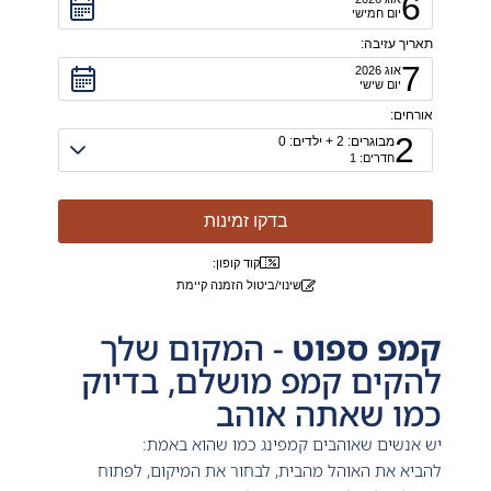
6
יום חמישי
תאריך עזיבה:
7
אוג
2026
יום שישי
אורחים:
2
מבוגרים:
2
+ ילדים:
0
חדרים:
1
אורחים
בדקו זמינות
קוד קופון:
שינוי/ביטול הזמנה קיימת
קמפ ספוט
- המקום שלך
להקים קמפ מושלם, בדיוק
כמו שאתה אוהב
יש אנשים שאוהבים קמפינג כמו שהוא באמת:
להביא את האוהל מהבית, לבחור את המיקום, לפתוח