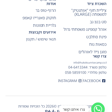
השכרת ציוד
אודות
ציליית חוף "אותנטיק"
הרוף-טופ בר
למשפחה (XLARGE)
חוקוק סאנרייז קאמפ
סט בטן גב
גלריית תמונות
אוהל קמפינג משפחתי גדול
אירועים וקבוצות
פינת סתלבט
תנאי שימוש / תקנון
כסאות נוח
מזגן נייד לאוהלים
צרו קשר
info@hukoksunrisecamp.co.il
טלפון משרד: 04-6413344
טלפון סלולרי: 058-5859100
INSTAGRAM
FACEBOOK
חוקוק סנרייז קאמפ בע"מ ©2026 כל הזכויות שמורות
צרו איתנו קשר
Site by Visuali