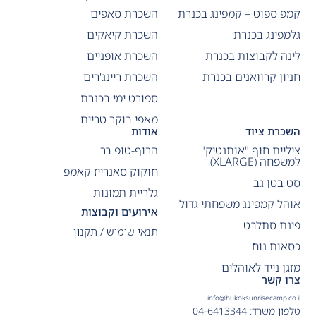
קמפ ספוט – קמפינג בכנרת
השכרת סאפים
גלמפינג בכנרת
השכרת קיאקים
לינה לקבוצות בכנרת
השכרת אופניים
חניון קרוואנים בכנרת
השכרת ריינג'רים
ספורט ימי בכנרת
מאפי בוקר טריים
השכרת ציוד
אודות
ציליית חוף "אותנטיק"
הרוף-טופ בר
למשפחה (XLARGE)
חוקוק סאנרייז קאמפ
סט בטן גב
גלריית תמונות
אוהל קמפינג משפחתי גדול
אירועים וקבוצות
פינת סתלבט
תנאי שימוש / תקנון
כסאות נוח
מזגן נייד לאוהלים
צרו קשר
info@hukoksunrisecamp.co.il
טלפון משרד: 04-6413344