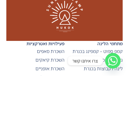
מתחמי הלינה
פעילויות ואטרקציות
קמפ ספוט – קמפינג בכנרת
השכרת סאפים
גלמפינג בכנרת
השכרת קיאקים
צרו איתנו קשר
לינה לקבוצות בכנרת
השכרת אופניים
חניון קרוואנים בכנרת
השכרת ריינג'רים
ספורט ימי בכנרת
מאפי בוקר טריים
השכרת ציוד
אודות
ציליית חוף "אותנטיק"
הרוף-טופ בר
למשפחה (XLARGE)
חוקוק סאנרייז קאמפ
סט בטן גב
גלריית תמונות